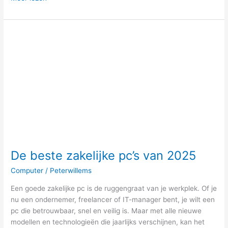
De
beste
zakelijke
pc’s
van
2025
De beste zakelijke pc’s van 2025
Computer
/
Peterwillems
Een goede zakelijke pc is de ruggengraat van je werkplek. Of je
nu een ondernemer, freelancer of IT-manager bent, je wilt een
pc die betrouwbaar, snel en veilig is. Maar met alle nieuwe
modellen en technologieën die jaarlijks verschijnen, kan het