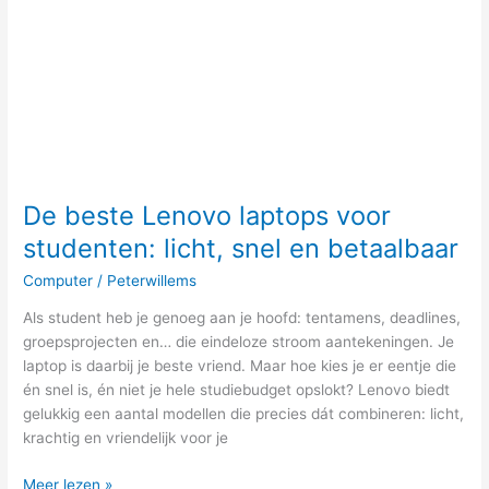
licht,
snel
en
betaalbaar
De beste Lenovo laptops voor
studenten: licht, snel en betaalbaar
Computer
/
Peterwillems
Als student heb je genoeg aan je hoofd: tentamens, deadlines,
groepsprojecten en… die eindeloze stroom aantekeningen. Je
laptop is daarbij je beste vriend. Maar hoe kies je er eentje die
én snel is, én niet je hele studiebudget opslokt? Lenovo biedt
gelukkig een aantal modellen die precies dát combineren: licht,
krachtig en vriendelijk voor je
Meer lezen »