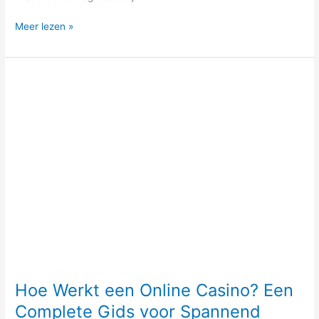
Meer lezen »
Hoe
Werkt
een
Online
Casino?
Een
Complete
Gids
voor
Spannend
Online
Gokplezier
Hoe Werkt een Online Casino? Een
Complete Gids voor Spannend