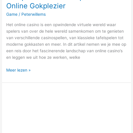
Online Gokplezier
Game
/
Peterwillems
Het online casino is een opwindende virtuele wereld waar
spelers van over de hele wereld samenkomen om te genieten
van verschillende casinospellen, van klassieke tafelspelen tot
moderne gokkasten en meer. In dit artikel nemen we je mee op
een reis door het fascinerende landschap van online casino’s
en leggen we uit hoe ze werken, welke
Meer lezen »
Waarom
zou
ik
een
refurbished
laptop
kopen