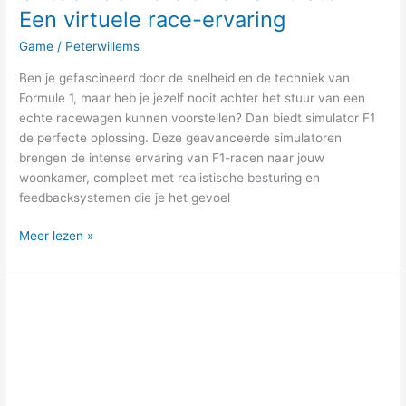
Een virtuele race-ervaring
Game
/
Peterwillems
Ben je gefascineerd door de snelheid en de techniek van
Formule 1, maar heb je jezelf nooit achter het stuur van een
echte racewagen kunnen voorstellen? Dan biedt simulator F1
de perfecte oplossing. Deze geavanceerde simulatoren
brengen de intense ervaring van F1-racen naar jouw
woonkamer, compleet met realistische besturing en
feedbacksystemen die je het gevoel
Meer lezen »
De
beste
Lenovo
laptops
voor
studenten: