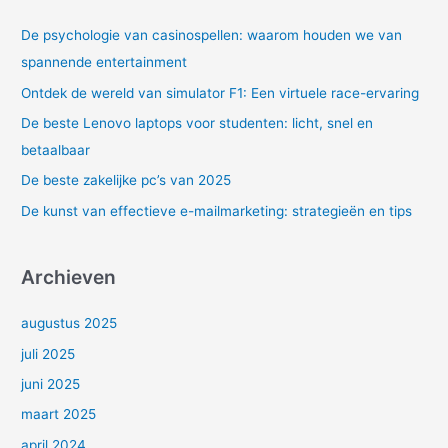
n
De psychologie van casinospellen: waarom houden we van
a
spannende entertainment
a
Ontdek de wereld van simulator F1: Een virtuele race-ervaring
r
De beste Lenovo laptops voor studenten: licht, snel en
:
betaalbaar
De beste zakelijke pc’s van 2025
De kunst van effectieve e-mailmarketing: strategieën en tips
Archieven
augustus 2025
juli 2025
juni 2025
maart 2025
april 2024