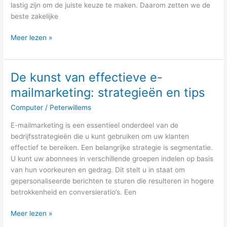
lastig zijn om de juiste keuze te maken. Daarom zetten we de
beste zakelijke
Meer lezen »
De kunst van effectieve e-
De
kunst
mailmarketing: strategieën en tips
van
Computer
/
Peterwillems
effectieve
e-
E-mailmarketing is een essentieel onderdeel van de
mailmarketing:
bedrijfsstrategieën die u kunt gebruiken om uw klanten
strategieën
effectief te bereiken. Een belangrijke strategie is segmentatie.
en
U kunt uw abonnees in verschillende groepen indelen op basis
tips
van hun voorkeuren en gedrag. Dit stelt u in staat om
gepersonaliseerde berichten te sturen die resulteren in hogere
betrokkenheid en conversieratio’s. Een
Meer lezen »