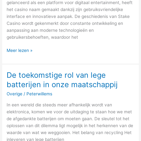
gelanceerd als een platform voor digitaal entertainment, heeft
het casino naam gemaakt dankzij zijn gebruiksvriendelijke
interface en innovatieve aanpak. De geschiedenis van Stake
Casino wordt gekenmerkt door constante ontwikkeling en
aanpassing aan moderne technologieën en
gebruikersbehoeften, waardoor het
Meer lezen »
De toekomstige rol van lege
De
toekomstige
batterijen in onze maatschappij
rol
Overige
/
Peterwillems
van
lege
In een wereld die steeds meer afhankelijk wordt van
batterijen
elektronica, komen we voor de uitdaging te staan hoe we met
in
de afgedankte batterijen om moeten gaan. De sleutel tot het
onze
oplossen van dit dilemma ligt mogelijk in het herkennen van de
maatschappij
waarde van wat we weggooien. Het belang van recycling Het
inleveren van lege batterijen