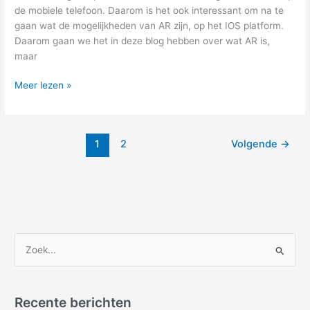
de mobiele telefoon. Daarom is het ook interessant om na te
gaan wat de mogelijkheden van AR zijn, op het IOS platform.
Daarom gaan we het in deze blog hebben over wat AR is,
maar
Meer lezen »
1
2
Volgende
→
Z
o
e
Recente berichten
k