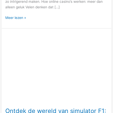
zo intrigerend maken. Hoe online casino’s werken: meer dan
alleen geluk Velen denken dat […]
Meer lezen »
Ontdek
de
wereld
van
simulator
F1:
Een
virtuele
race-
ervaring
Ontdek de wereld van simulator F1: