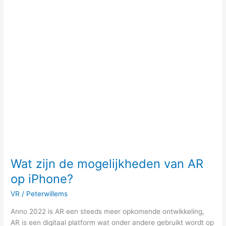
Wat
zijn
de
mogelijkheden
van
AR
op
iPhone?
Wat zijn de mogelijkheden van AR
op iPhone?
VR
/
Peterwillems
Anno 2022 is AR een steeds meer opkomende ontwikkeling,
AR is een digitaal platform wat onder andere gebruikt wordt op