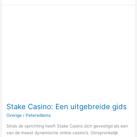
Stake
Casino:
Een
uitgebreide
gids
Stake Casino: Een uitgebreide gids
Overige
/
Peterwillems
Sinds de oprichting heeft Stake Casino zich gevestigd als een
van de meest dynamische online casino’s. Oorspronkelijk