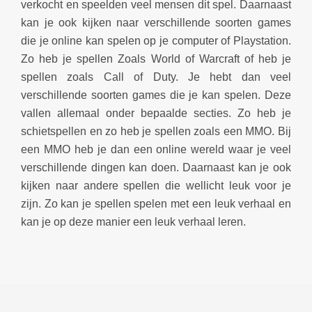
verkocht en speelden veel mensen dit spel. Daarnaast
kan je ook kijken naar verschillende soorten games
die je online kan spelen op je computer of Playstation.
Zo heb je spellen Zoals World of Warcraft of heb je
spellen zoals Call of Duty. Je hebt dan veel
verschillende soorten games die je kan spelen. Deze
vallen allemaal onder bepaalde secties. Zo heb je
schietspellen en zo heb je spellen zoals een MMO. Bij
een MMO heb je dan een online wereld waar je veel
verschillende dingen kan doen. Daarnaast kan je ook
kijken naar andere spellen die wellicht leuk voor je
zijn. Zo kan je spellen spelen met een leuk verhaal en
kan je op deze manier een leuk verhaal leren.