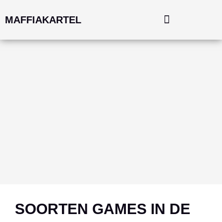
Ga
naar
MAFFIAKARTEL
de
inhoud
SOORTEN GAMES IN DE